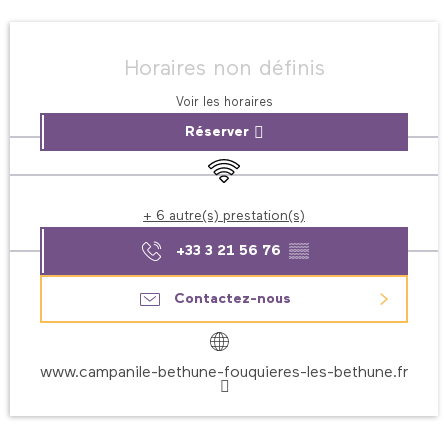
Ouverture et coordonnées
Horaires non définis
Voir les horaires
Réserver
WiFi
+ 6 autre(s) prestation(s)
+33 3 21 56 76
▒▒
Contactez-nous
www.campanile-bethune-fouquieres-les-bethune.fr