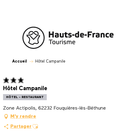
Aller
au
contenu
principal
Accueil
Hôtel Campanile
Hôtel Campanile
HÔTEL - RESTAURANT
Zone Actipolis, 62232 Fouquières-lès-Béthune
M'y rendre
Ajouter aux favoris
Partager