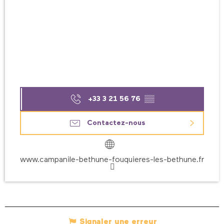
+33 3 21 56 76
▒▒
Contactez-nous
www.campanile-bethune-fouquieres-les-bethune.fr
Signaler une erreur