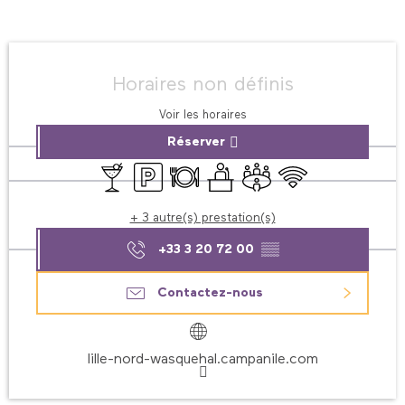
Ouverture et coordonnées
Horaires non définis
Voir les horaires
Réserver
Bar / Buvette
Parking
Restaurant
Séminaires
Salle de réunion
WiFi
+ 3 autre(s) prestation(s)
+33 3 20 72 00
▒▒
Contactez-nous
lille-nord-wasquehal.campanile.com