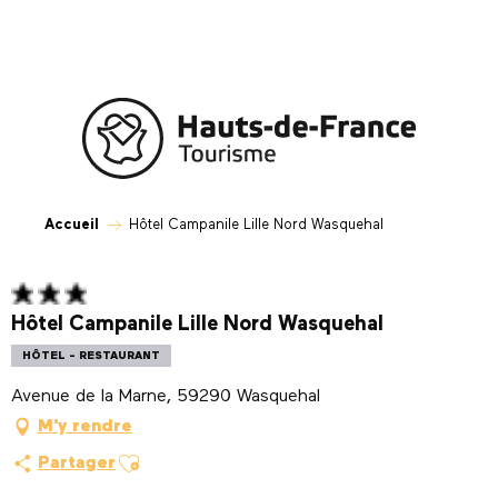
Aller
au
contenu
principal
Accueil
Hôtel Campanile Lille Nord Wasquehal
Hôtel Campanile Lille Nord Wasquehal
HÔTEL - RESTAURANT
Avenue de la Marne, 59290 Wasquehal
M'y rendre
Ajouter aux favoris
Partager