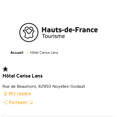
Aller
au
contenu
principal
Accueil
Hôtel Cerise Lens
Hôtel Cerise Lens
Rue de Beaumont, 62950 Noyelles-Godault
M'y rendre
Ajouter aux favoris
Partager