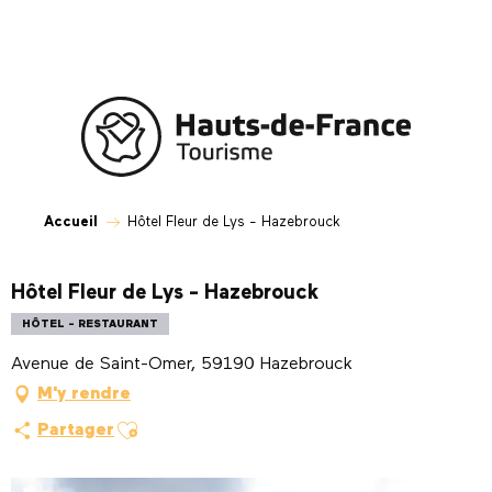
Aller
au
contenu
principal
Accueil
Hôtel Fleur de Lys - Hazebrouck
Hôtel Fleur de Lys - Hazebrouck
HÔTEL - RESTAURANT
Avenue de Saint-Omer, 59190 Hazebrouck
M'y rendre
Ajouter aux favoris
Partager