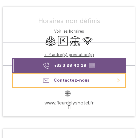
Ouverture et coordonnées
Horaires non définis
Voir les horaires
Air conditionné
Parking
Terrasse
WiFi
+ 2 autre(s) prestation(s)
+33 3 28 40 19
▒▒
Contactez-nous
www.fleurdelyshotel.fr
Description