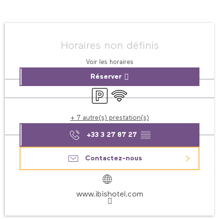
Ouverture et coordonnées
Horaires non définis
Voir les horaires
Réserver
Parking
WiFi
+ 7 autre(s) prestation(s)
+33 3 27 87 27
▒▒
Contactez-nous
www.ibishotel.com