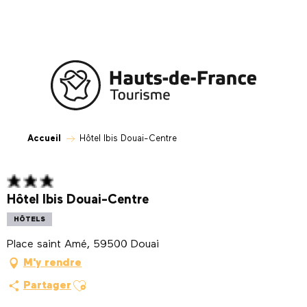
Aller
au
contenu
principal
Accueil
Hôtel Ibis Douai-Centre
Hôtel Ibis Douai-Centre
HÔTELS
Place saint Amé, 59500 Douai
M'y rendre
Ajouter aux favoris
Partager