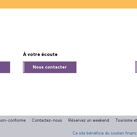
À votre écoute
s
Nous contacter
: non-conforme
Contactez-nous
Réservez un weekend
Tourisme e
Ce site bénéficie du soutien finan