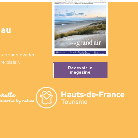
 au
ns pour s'évader
e plaisir.
Recevoir le
magazine