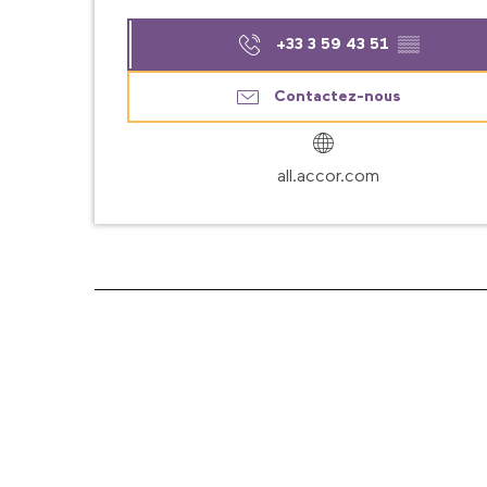
+33 3 59 43 51
▒▒
Contactez-nous
all.accor.com