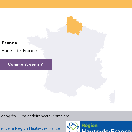
France
Hauts-de-France
Comment venir ?
t congrès
hautsdefrancetourisme.pro
cier de la Région Hauts-de-France