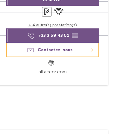
Réserver
Parking
WiFi
+ 4 autre(s) prestation(s)
+33 3 59 43 51
▒▒
Contactez-nous
all.accor.com