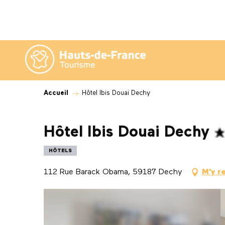
Aller
au
contenu
principal
Accueil
Hôtel Ibis Douai Dechy
Hôtel Ibis Douai Dechy
HÔTELS
112 Rue Barack Obama, 59187 Dechy
M'y r