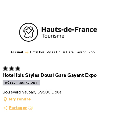
Aller
au
contenu
principal
Accueil
Hotel Ibis Styles Douai Gare Gayant Expo
Hotel Ibis Styles Douai Gare Gayant Expo
HÔTEL - RESTAURANT
Boulevard Vauban, 59500 Douai
M'y rendre
Ajouter aux favoris
Partager