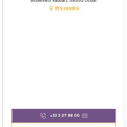
Boulevard Vauban, 59500 Douai
M'y rendre
+33 3 27 88 00
▒▒