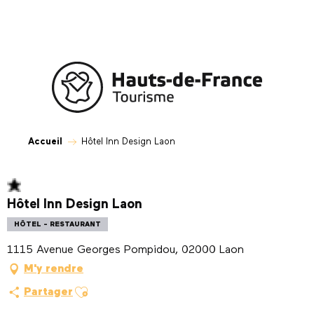
Aller
au
contenu
principal
Accueil
Hôtel Inn Design Laon
Hôtel Inn Design Laon
HÔTEL - RESTAURANT
1115 Avenue Georges Pompidou, 02000 Laon
M'y rendre
Ajouter aux favoris
Partager