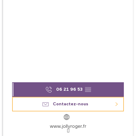
06 21 96 53
▒▒
Contactez-nous
www.jollyroger.fr