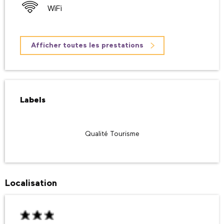
WiFi
Afficher toutes les prestations
Offres de prestations
Labels
Labels
Qualité Tourisme
Localisation