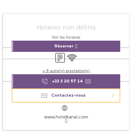
Ouverture et coordonnées
Horaires non définis
Voir les horaires
Réserver
Parking
WiFi
+ 8 autre(s) prestation(s)
+33 3 20 57 14
▒▒
Contactez-nous
www.hotelkanai.com