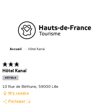
Aller
au
contenu
principal
Accueil
Hôtel Kanaï
Hôtel Kanaï
HÔTELS
10 Rue de Béthune, 59000 Lille
M'y rendre
Ajouter aux favoris
Partager