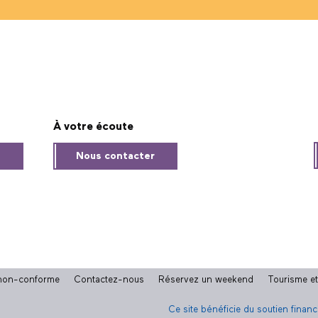
À votre écoute
s
Nous contacter
: non-conforme
Contactez-nous
Réservez un weekend
Tourisme e
Ce site bénéficie du soutien finan