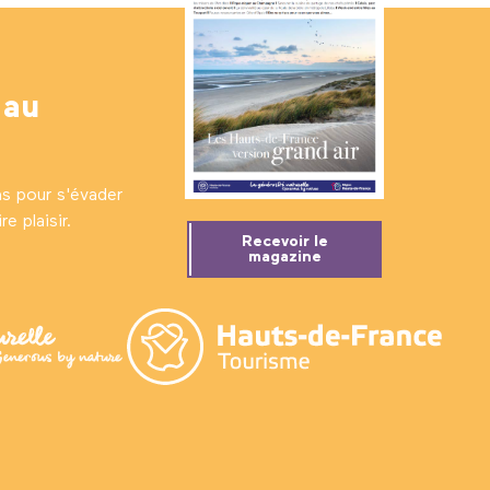
 au
ns pour s'évader
e plaisir.
Recevoir le
magazine