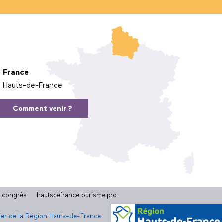
France
Hauts-de-France
Comment venir ?
t congrès
hautsdefrancetourisme.pro
cier de la Région Hauts-de-France