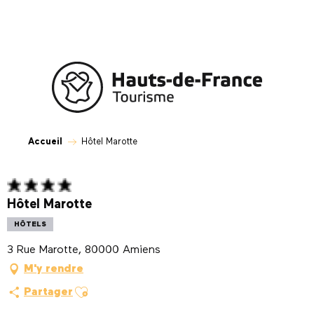
Aller
au
contenu
principal
Accueil
Hôtel Marotte
Hôtel Marotte
HÔTELS
3 Rue Marotte, 80000 Amiens
M'y rendre
Ajouter aux favoris
Partager