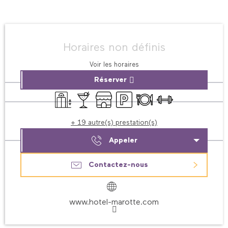
Ouverture et coordonnées
Horaires non définis
Voir les horaires
Réserver
Ascenseur
Bar / Buvette
Boutique
Parking
Restaurant
Salle de sport
+ 19 autre(s) prestation(s)
Appeler
Contactez-nous
www.hotel-marotte.com