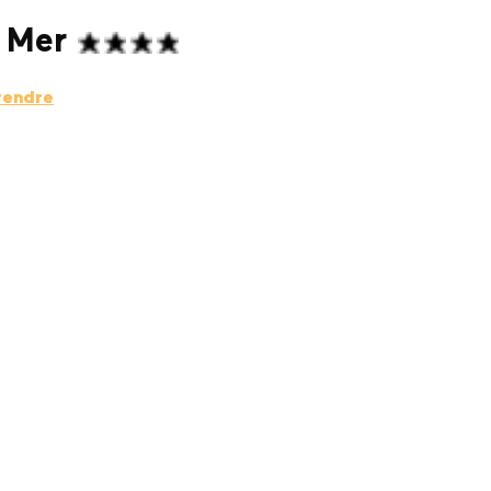
é Mer
rendre