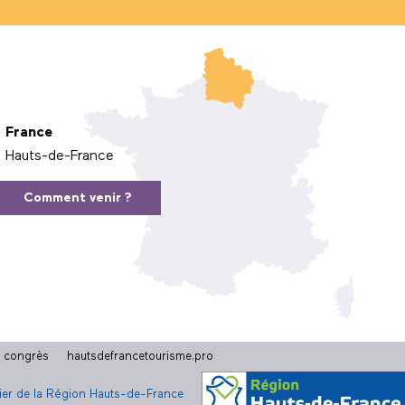
France
Hauts-de-France
Comment venir ?
t congrès
hautsdefrancetourisme.pro
cier de la Région Hauts-de-France