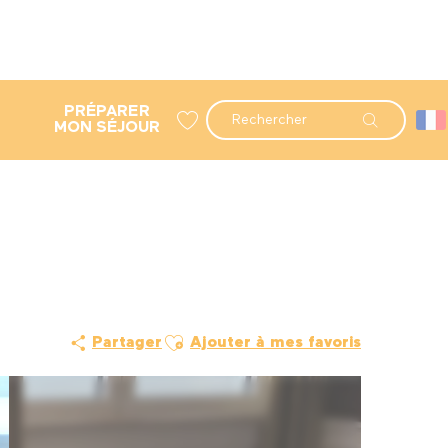
PRÉPARER
Recherche
MON SÉJOUR
Voir les favoris
Ajouter aux favoris
Partager
Ajouter à mes favoris