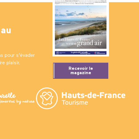
 au
ns pour s'évader
e plaisir.
Recevoir le
magazine