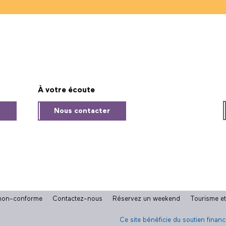
À votre écoute
s
Nous contacter
: non-conforme
Contactez-nous
Réservez un weekend
Tourisme e
Ce site bénéficie du soutien finan