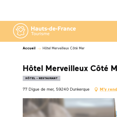
Aller
au
contenu
principal
Accueil
Hôtel Merveilleux Côté Mer
Hôtel Merveilleux Côté 
HÔTEL - RESTAURANT
77 Digue de mer, 59240 Dunkerque
M'y ren