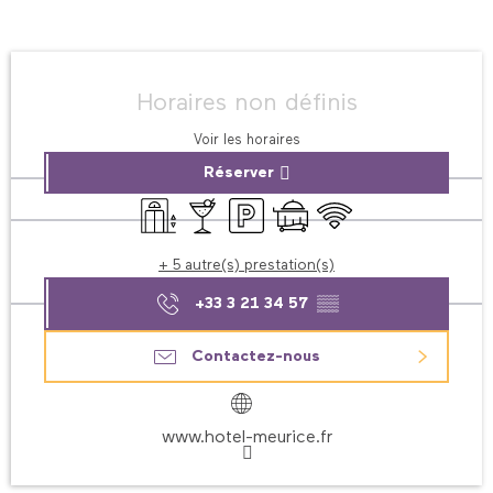
Ouverture et coordonnées
Horaires non définis
Voir les horaires
Réserver
Ascenseur
Bar / Buvette
Parking
Blanchisserie
Service en chambre
WiFi
+ 5 autre(s) prestation(s)
+33 3 21 34 57
▒▒
Contactez-nous
www.hotel-meurice.fr