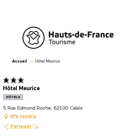
Aller
au
contenu
principal
Accueil
Hôtel Meurice
Hôtel Meurice
HÔTELS
5 Rue Edmond Roche, 62100 Calais
M'y rendre
Ajouter aux favoris
Partager