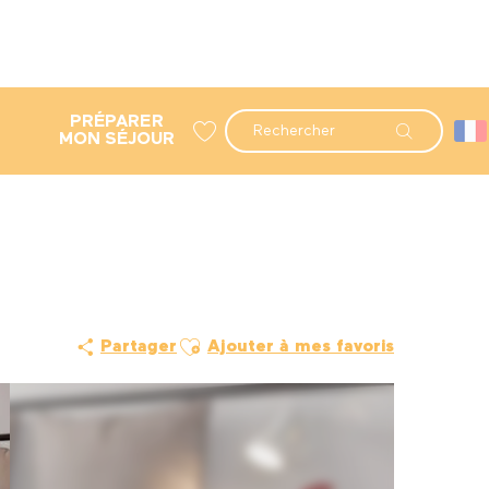
PRÉPARER
Recherche
MON SÉJOUR
Voir les favoris
Ajouter aux favoris
Partager
Ajouter à mes favoris