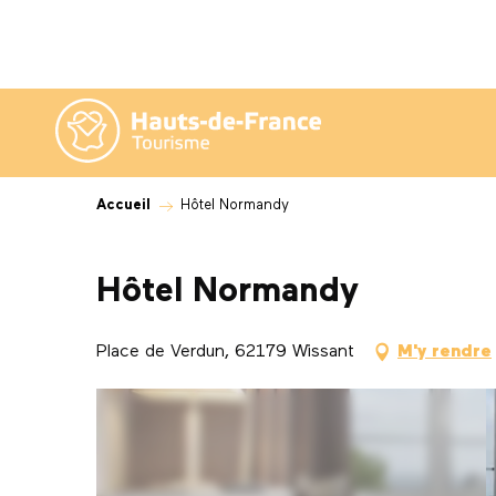
Aller
au
contenu
principal
Accueil
Hôtel Normandy
Hôtel Normandy
Place de Verdun, 62179 Wissant
M'y rendre