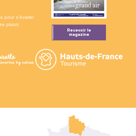
ns pour s'évader
e plaisir.
Recevoir le
magazine