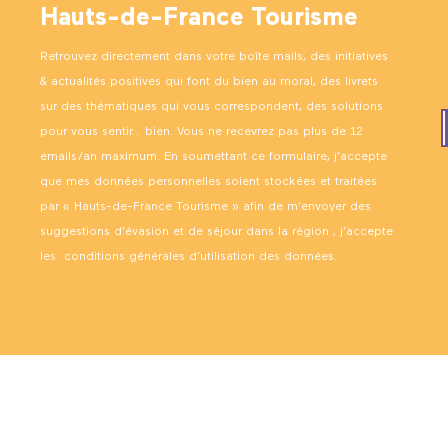
Hauts-de-France Tourisme
Retrouvez directement dans votre boîte mails, des initiatives
& actualités positives qui font du bien au moral, des livrets
sur des thématiques qui vous correspondent, des solutions
pour vous sentir… bien. Vous ne recevrez pas plus de 12
emails/an maximum. En soumettant ce formulaire, j’accepte
que mes données personnelles soient stockées et traitées
par « Hauts-de-France Tourisme » afin de m’envoyer des
suggestions d’évasion et de séjour dans la région ; j’accepte
les
conditions générales d’utilisation des données
.