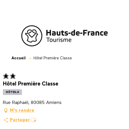
Aller
au
contenu
principal
Accueil
Hôtel Première Classe
Hôtel Première Classe
HÔTELS
Rue Raphaël, 80085 Amiens
M'y rendre
Ajouter aux favoris
Partager