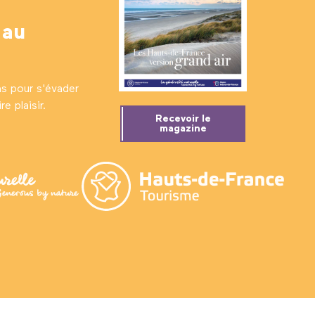
 au
ns pour s'évader
e plaisir.
Recevoir le
magazine