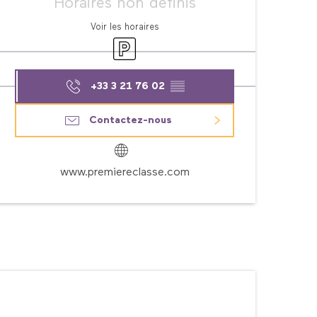
Horaires non définis
Voir les horaires
Parking
+33 3 21 76 02
▒▒
Contactez-nous
www.premiereclasse.com