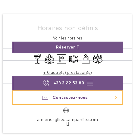
Ouverture et coordonnées
Horaires non définis
Voir les horaires
Réserver
Bar / Buvette
Air conditionné
Parking
Restaurant
Séminaires
Salle de réunion
+ 6 autre(s) prestation(s)
+33 3 22 53 89
▒▒
Contactez-nous
amiens-glisy.campanile.com