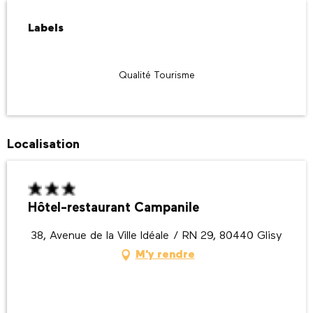
Offres de prestations
Labels
Labels
Qualité Tourisme
Localisation
Hôtel-restaurant Campanile
38, Avenue de la Ville Idéale / RN 29, 80440 Glisy
M'y rendre