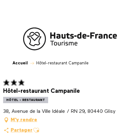
Aller
au
contenu
principal
Accueil
Hôtel-restaurant Campanile
Hôtel-restaurant Campanile
HÔTEL - RESTAURANT
38, Avenue de la Ville Idéale / RN 29, 80440 Glisy
M'y rendre
Ajouter aux favoris
Partager