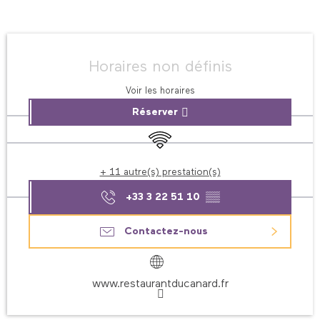
Ouverture et coordonnées
Horaires non définis
Voir les horaires
Réserver
WiFi
+ 11 autre(s) prestation(s)
+33 3 22 51 10
▒▒
Contactez-nous
www.restaurantducanard.fr