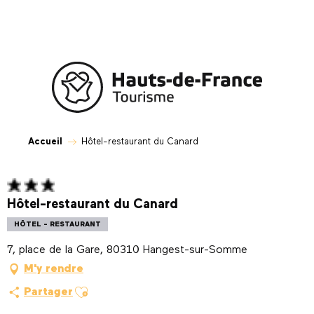
Aller
au
contenu
principal
Accueil
Hôtel-restaurant du Canard
Hôtel-restaurant du Canard
HÔTEL - RESTAURANT
7, place de la Gare, 80310 Hangest-sur-Somme
M'y rendre
Ajouter aux favoris
Partager