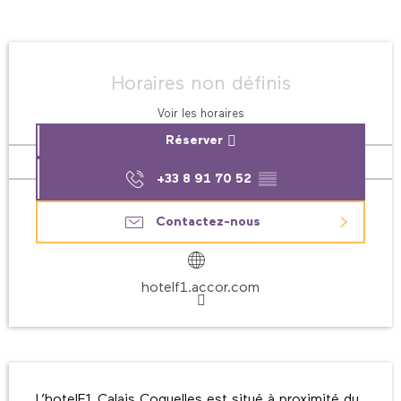
Ouverture et coordonnées
Horaires non définis
Voir les horaires
Réserver
+33 8 91 70 52
▒▒
Contactez-nous
hotelf1.accor.com
Description
L’hotelF1 Calais Coquelles est situé à proximité du 