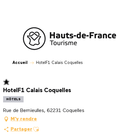
Aller
au
contenu
principal
Accueil
HotelF1 Calais Coquelles
HotelF1 Calais Coquelles
HÔTELS
Rue de Bernieulles, 62231 Coquelles
M'y rendre
Ajouter aux favoris
Partager