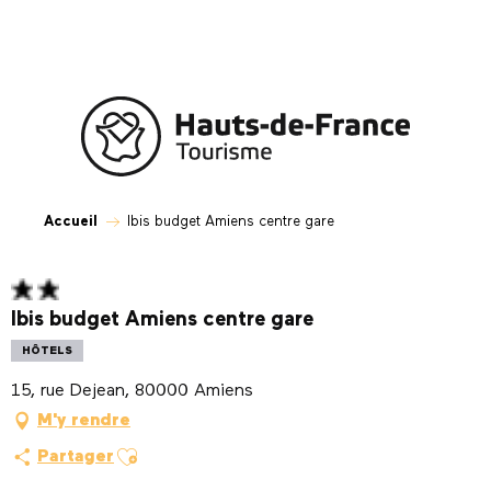
Aller
au
contenu
principal
Accueil
Ibis budget Amiens centre gare
Ibis budget Amiens centre gare
HÔTELS
15, rue Dejean, 80000 Amiens
M'y rendre
Ajouter aux favoris
Partager