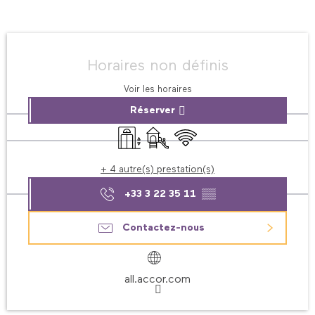
Ouverture et coordonnées
Horaires non définis
Voir les horaires
Réserver
Ascenseur
Jeux pour enfants / Espace jeux
WiFi
+ 4 autre(s) prestation(s)
+33 3 22 35 11
▒▒
Contactez-nous
all.accor.com