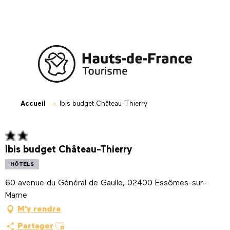
Aller
au
contenu
principal
Accueil
Ibis budget Château-Thierry
Ibis budget Château-Thierry
HÔTELS
60 avenue du Général de Gaulle, 02400 Essômes-sur-
Marne
M'y rendre
Ajouter aux favoris
Partager