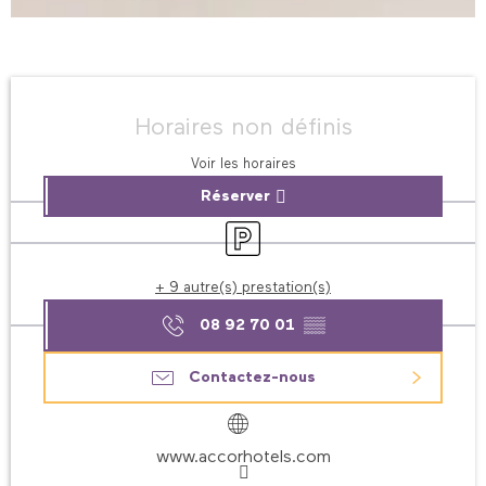
Ouverture et coordonnées
Horaires non définis
Voir les horaires
Réserver
Parking
+ 9 autre(s) prestation(s)
08 92 70 01
▒▒
Contactez-nous
www.accorhotels.com