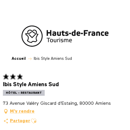
Aller
au
contenu
principal
Accueil
Ibis Style Amiens Sud
Ibis Style Amiens Sud
HÔTEL - RESTAURANT
73 Avenue Valéry Giscard d'Estaing, 80000 Amiens
M'y rendre
Ajouter aux favoris
Partager