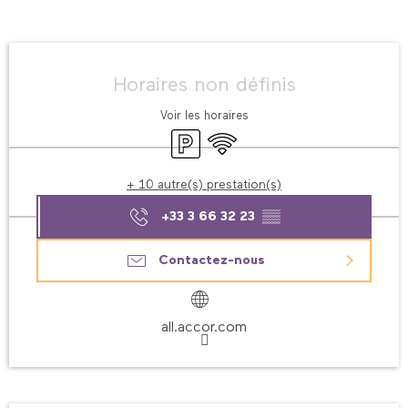
Ouverture et coordonnées
Horaires non définis
Voir les horaires
Parking
WiFi
+ 10 autre(s) prestation(s)
+33 3 66 32 23
▒▒
Contactez-nous
all.accor.com