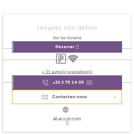
Ouverture et coordonnées
Horaires non définis
Voir les horaires
Réserver
Parking
WiFi
+ 11 autre(s) prestation(s)
+33 3 75 14 05
▒▒
Contactez-nous
all.accor.com