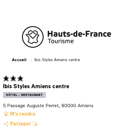
Aller
au
contenu
principal
Accueil
Ibis Styles Amiens centre
Ibis Styles Amiens centre
HÔTEL - RESTAURANT
5 Passage Auguste Perret, 80000 Amiens
M'y rendre
Ajouter aux favoris
Partager