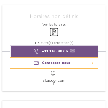
Ouverture et coordonnées
Horaires non définis
Voir les horaires
Parking
+ 4 autre(s) prestation(s)
+33 3 66 98 06
▒▒
Contactez-nous
all.accor.com
Description