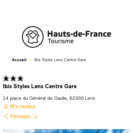
Aller
au
contenu
principal
Accueil
Ibis Styles Lens Centre Gare
Ibis Styles Lens Centre Gare
14 place du Général de Gaulle, 62300 Lens
M'y rendre
Ajouter aux favoris
Partager