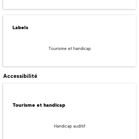
Offres de prestations
Labels
Labels
Tourisme et handicap
Accessibilité
Tourisme et handicap
Tourisme et handicap
Handicap auditif