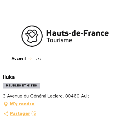
Aller
au
contenu
principal
Accueil
Iluka
Iluka
MEUBLÉS ET GÎTES
3 Avenue du Général Leclerc, 80460 Ault
M'y rendre
Ajouter aux favoris
Partager