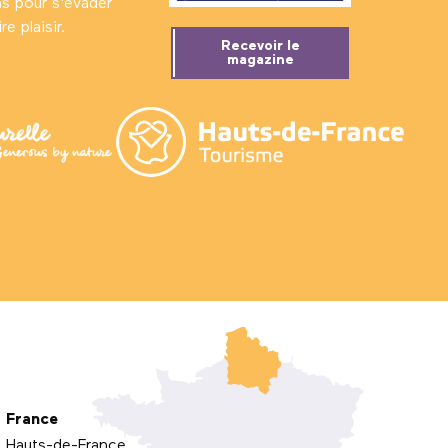
ns pour s'évader
e plaisir.
Recevoir le
magazine
France
Hauts-de-France