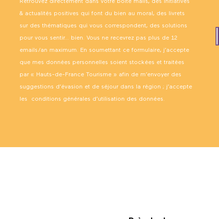
Retrouvez directement dans votre boîte mails, des initiatives
& actualités positives qui font du bien au moral, des livrets
sur des thématiques qui vous correspondent, des solutions
pour vous sentir… bien. Vous ne recevrez pas plus de 12
emails/an maximum. En soumettant ce formulaire, j’accepte
que mes données personnelles soient stockées et traitées
par « Hauts-de-France Tourisme » afin de m’envoyer des
suggestions d’évasion et de séjour dans la région ; j’accepte
les
conditions générales d’utilisation des données
.