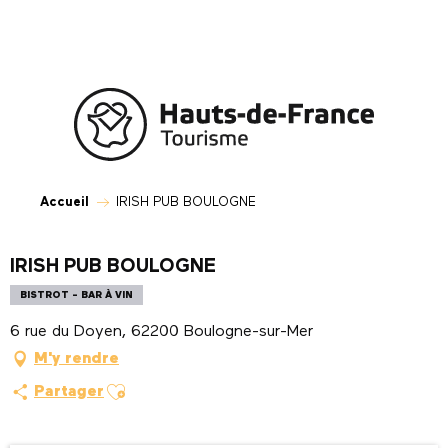
Aller
au
contenu
principal
Accueil
IRISH PUB BOULOGNE
IRISH PUB BOULOGNE
BISTROT - BAR À VIN
6 rue du Doyen, 62200 Boulogne-sur-Mer
M'y rendre
Ajouter aux favoris
Partager