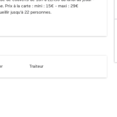
rise de couverts de 18h à 22h30 du lundi au jeudi - 
 Prix à la carte : mini : 15€ - maxi : 29€ 
ueillir jusqu'à 22 personnes. 
er
Traiteur