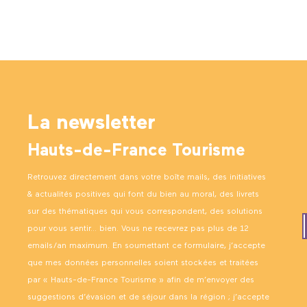
La newsletter
Hauts-de-France Tourisme
Retrouvez directement dans votre boîte mails, des initiatives
& actualités positives qui font du bien au moral, des livrets
sur des thématiques qui vous correspondent, des solutions
pour vous sentir… bien. Vous ne recevrez pas plus de 12
emails/an maximum. En soumettant ce formulaire, j’accepte
que mes données personnelles soient stockées et traitées
par « Hauts-de-France Tourisme » afin de m’envoyer des
suggestions d’évasion et de séjour dans la région ; j’accepte