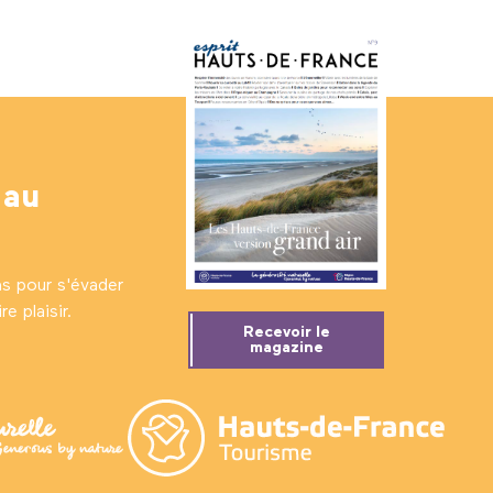
 au
ns pour s'évader
e plaisir.
Recevoir le
magazine