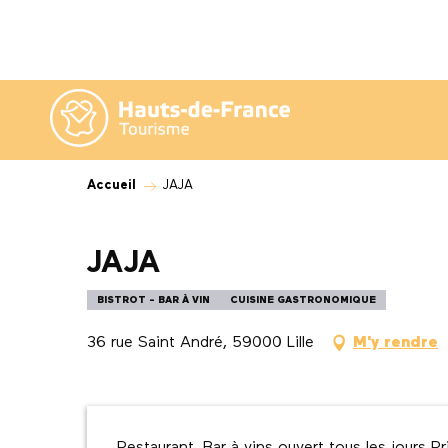
Aller
au
contenu
principal
Accueil
JAJA
JAJA
BISTROT - BAR À VIN
CUISINE GASTRONOMIQUE
36 rue Saint André, 59000 Lille
M'y rendre
Description