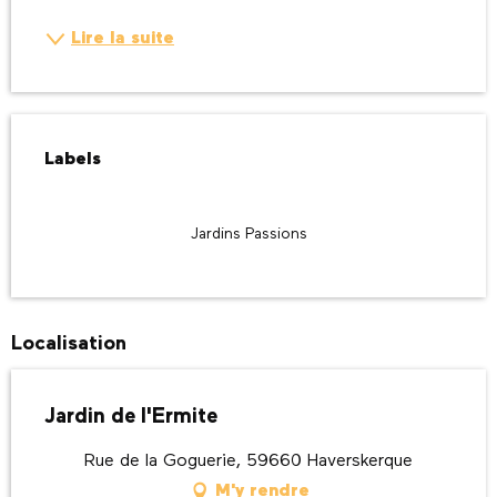
Lire la suite
Offres de prestations
Labels
Labels
Jardins Passions
Localisation
Jardin de l'Ermite
Rue de la Goguerie, 59660 Haverskerque
M'y rendre