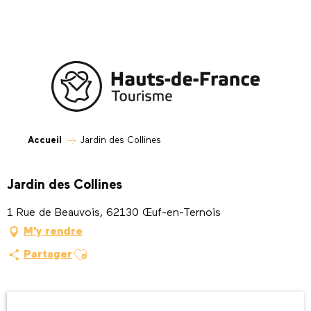
Aller
au
contenu
principal
Accueil
Jardin des Collines
Jardin des Collines
1 Rue de Beauvois, 62130 Œuf-en-Ternois
M'y rendre
Ajouter aux favoris
Partager
Ouverture et coordonnées