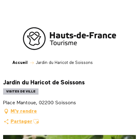
Aller
au
contenu
principal
Accueil
Jardin du Haricot de Soissons
Jardin du Haricot de Soissons
VISITES DE VILLE
Place Mantoue, 02200 Soissons
M'y rendre
Ajouter aux favoris
Partager