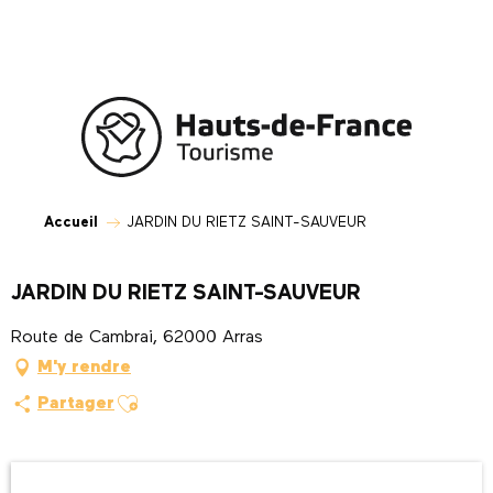
Aller
au
contenu
principal
Accueil
JARDIN DU RIETZ SAINT-SAUVEUR
JARDIN DU RIETZ SAINT-SAUVEUR
Route de Cambrai, 62000 Arras
M'y rendre
Ajouter aux favoris
Partager
Ouverture et coordonnées