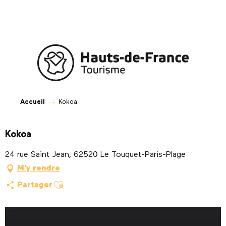
Aller
au
contenu
principal
Accueil
Kokoa
Kokoa
24 rue Saint Jean, 62520 Le Touquet-Paris-Plage
M'y rendre
Ajouter aux favoris
Partager