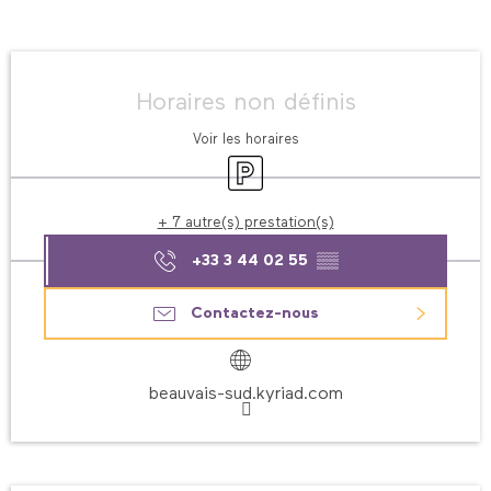
Ouverture et coordonnées
Horaires non définis
Voir les horaires
Parking
+ 7 autre(s) prestation(s)
+33 3 44 02 55
▒▒
Contactez-nous
beauvais-sud.kyriad.com