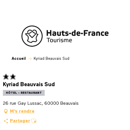
Aller
au
contenu
principal
Accueil
Kyriad Beauvais Sud
Kyriad Beauvais Sud
HÔTEL - RESTAURANT
26 rue Gay Lussac, 60000 Beauvais
M'y rendre
Ajouter aux favoris
Partager