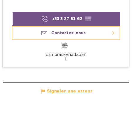
+33 3 27 81 62
▒▒
Contactez-nous
cambrai.kyriad.com
Signaler une erreur