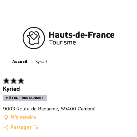
Aller
au
contenu
principal
Accueil
Kyriad
Kyriad
HÔTEL - RESTAURANT
9003 Route de Bapaume, 59400 Cambrai
M'y rendre
Ajouter aux favoris
Partager