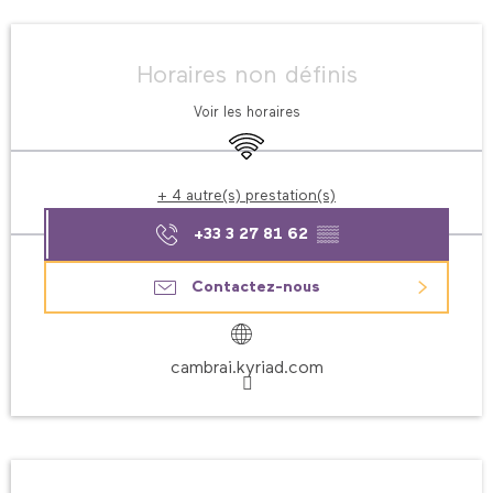
Ouverture et coordonnées
Horaires non définis
Voir les horaires
WiFi
+ 4 autre(s) prestation(s)
+33 3 27 81 62
▒▒
Contactez-nous
cambrai.kyriad.com
Description