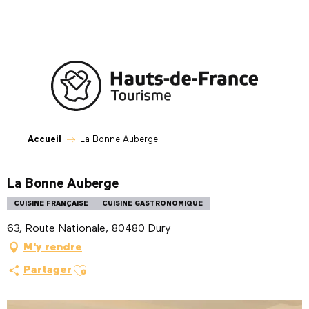
Aller
au
contenu
principal
Accueil
La Bonne Auberge
La Bonne Auberge
CUISINE FRANÇAISE
CUISINE GASTRONOMIQUE
63, Route Nationale, 80480 Dury
M'y rendre
Ajouter aux favoris
Partager