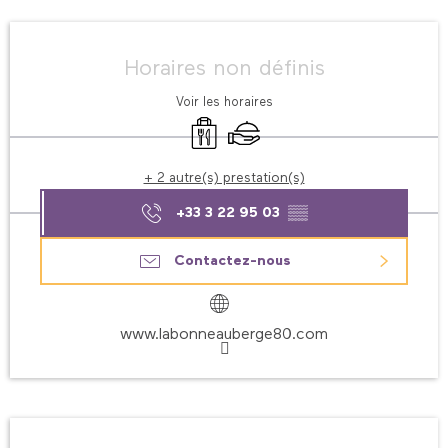
Ouverture et coordonnées
Horaires non définis
Voir les horaires
Vente à emporter
Traiteur
+ 2 autre(s) prestation(s)
+33 3 22 95 03
▒▒
Contactez-nous
www.labonneauberge80.com
Description