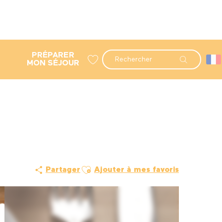
PRÉPARER
Recherche
MON SÉJOUR
Voir les favoris
Ajouter aux favoris
Partager
Ajouter à mes favoris