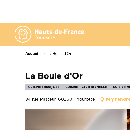
Aller
au
contenu
principal
Accueil
La Boule d'Or
La Boule d'Or
CUISINE FRANÇAISE
CUISINE TRADITIONNELLE
CUISINE 
34 rue Pasteur, 60150 Thourotte
M'y rendr