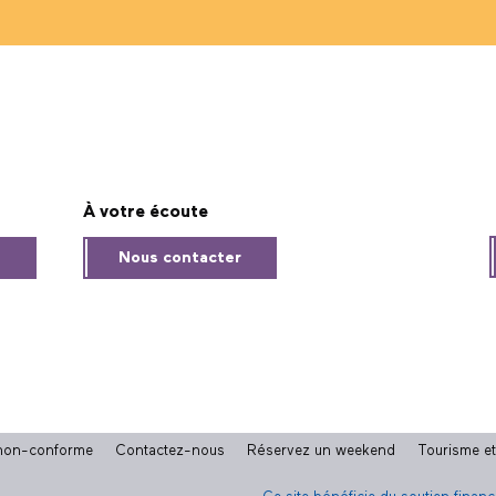
À votre écoute
s
Nous contacter
: non-conforme
Contactez-nous
Réservez un weekend
Tourisme e