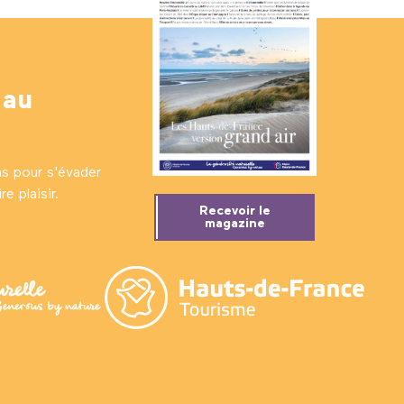
 au
ns pour s'évader
e plaisir.
Recevoir le
magazine