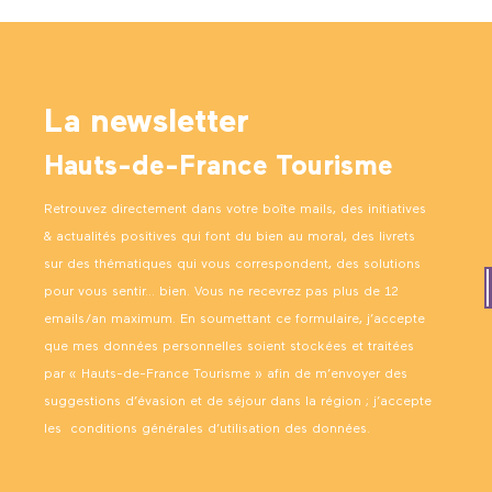
La newsletter
Hauts-de-France Tourisme
Retrouvez directement dans votre boîte mails, des initiatives
& actualités positives qui font du bien au moral, des livrets
sur des thématiques qui vous correspondent, des solutions
pour vous sentir… bien. Vous ne recevrez pas plus de 12
emails/an maximum. En soumettant ce formulaire, j’accepte
que mes données personnelles soient stockées et traitées
par « Hauts-de-France Tourisme » afin de m’envoyer des
suggestions d’évasion et de séjour dans la région ; j’accepte
les
conditions générales d’utilisation des données
.