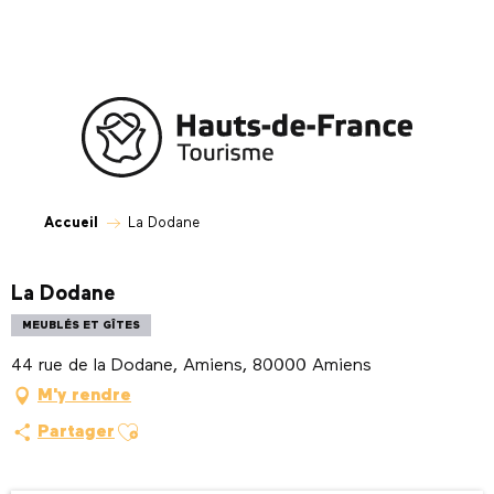
Aller
au
contenu
principal
Accueil
La Dodane
La Dodane
MEUBLÉS ET GÎTES
44 rue de la Dodane, Amiens, 80000 Amiens
M'y rendre
Ajouter aux favoris
Partager