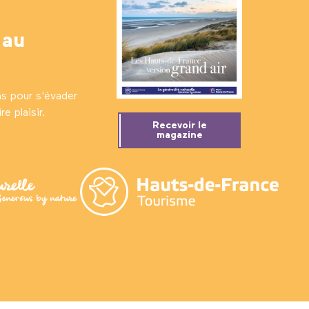
 au
ns pour s'évader
e plaisir.
Recevoir le
magazine