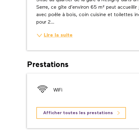
Situé au quartier de la gare à Résigny dans un 
Serre, ce gîte d’environ 65 m² peut accueilli
avec poêle à bois, coin cuisine et toilettes 
pour 2...
Lire la suite
Prestations
WiFi
Afficher toutes les prestations