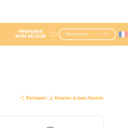
PRÉPARER
Recherche
MON SÉJOUR
Voir les favoris
Ajouter aux favoris
Partager
Ajouter à mes favoris
Ouverture et coordonné