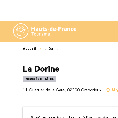
Aller
au
contenu
principal
Accueil
La Dorine
La Dorine
MEUBLÉS ET GÎTES
11 Quartier de la Gare, 02360 Grandrieux
M'
Description