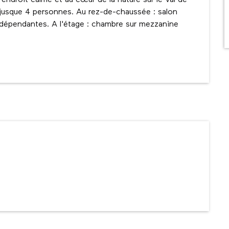
endroit calme et au cœur de la nature sur le Val de 
r jusque 4 personnes. Au rez-de-chaussée : salon 
indépendantes. A l'étage : chambre sur mezzanine 