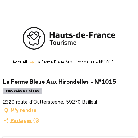
Aller
au
contenu
principal
Accueil
La Ferme Bleue Aux Hirondelles - N°1015
La Ferme Bleue Aux Hirondelles - N°1015
MEUBLÉS ET GÎTES
2320 route d'Outtersteene, 59270 Bailleul
M'y rendre
Ajouter aux favoris
Partager