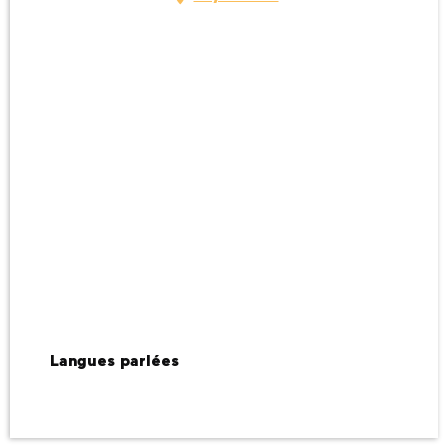
Langues parlées
Langues parlées