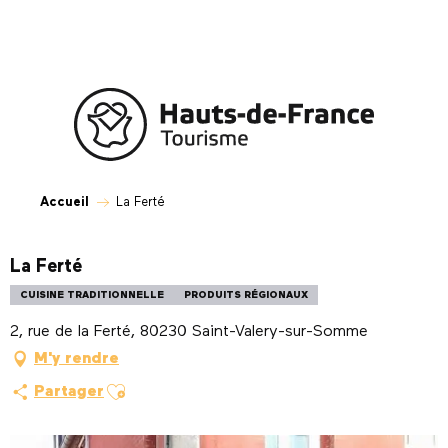
Aller
au
contenu
principal
Accueil
La Ferté
La Ferté
CUISINE TRADITIONNELLE
PRODUITS RÉGIONAUX
2, rue de la Ferté, 80230 Saint-Valery-sur-Somme
M'y rendre
Ajouter aux favoris
Partager