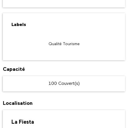
Offres de prestations
Labels
Labels
Qualité Tourisme
Capacité
100 Couvert(s)
Localisation
La Fiesta