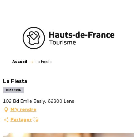
Aller
au
contenu
principal
Accueil
La Fiesta
La Fiesta
PIZZERIA
102 Bd Emile Basly, 62300 Lens
M'y rendre
Ajouter aux favoris
Partager