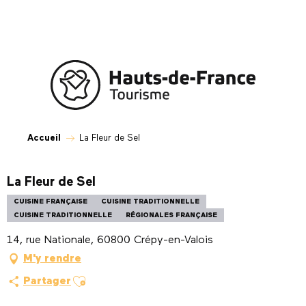
Aller
au
contenu
principal
Accueil
La Fleur de Sel
La Fleur de Sel
CUISINE FRANÇAISE
CUISINE TRADITIONNELLE
CUISINE TRADITIONNELLE
RÉGIONALES FRANÇAISE
14, rue Nationale, 60800 Crépy-en-Valois
M'y rendre
Ajouter aux favoris
Partager