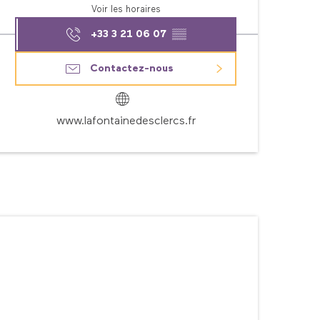
Voir les horaires
+33 3 21 06 07
▒▒
Contactez-nous
www.lafontainedesclercs.fr