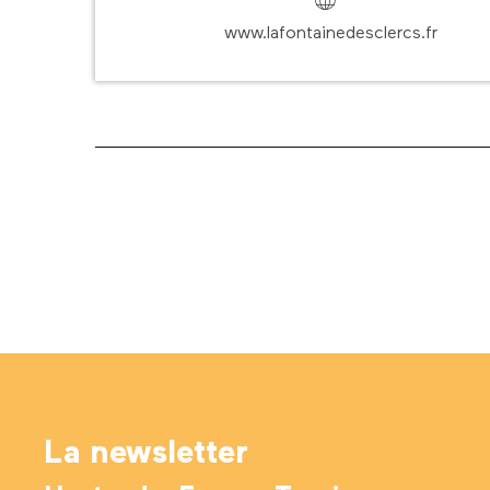
www.lafontainedesclercs.fr
La newsletter