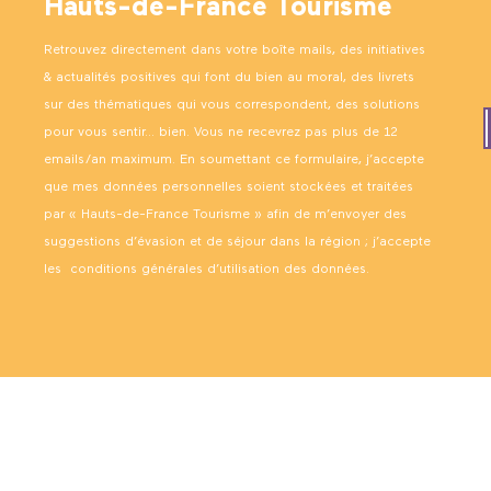
Hauts-de-France Tourisme
Retrouvez directement dans votre boîte mails, des initiatives
& actualités positives qui font du bien au moral, des livrets
sur des thématiques qui vous correspondent, des solutions
pour vous sentir… bien. Vous ne recevrez pas plus de 12
emails/an maximum. En soumettant ce formulaire, j’accepte
que mes données personnelles soient stockées et traitées
par « Hauts-de-France Tourisme » afin de m’envoyer des
suggestions d’évasion et de séjour dans la région ; j’accepte
les
conditions générales d’utilisation des données
.