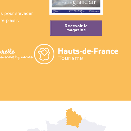
ns pour s'évader
e plaisir.
Recevoir le
magazine