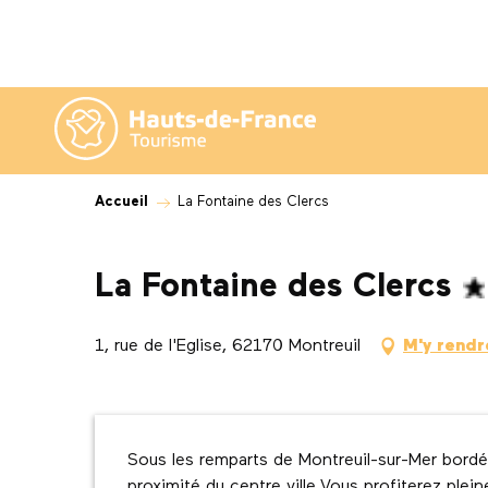
Aller
au
contenu
principal
Accueil
La Fontaine des Clercs
La Fontaine des Clercs
1, rue de l'Eglise, 62170 Montreuil
M'y rendr
Description
Sous les remparts de Montreuil-sur-Mer bordé 
proximité du centre ville.Vous profiterez plei