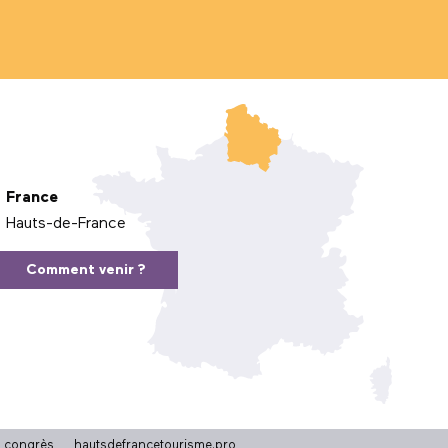
France
Hauts-de-France
Comment venir ?
t congrès
hautsdefrancetourisme.pro