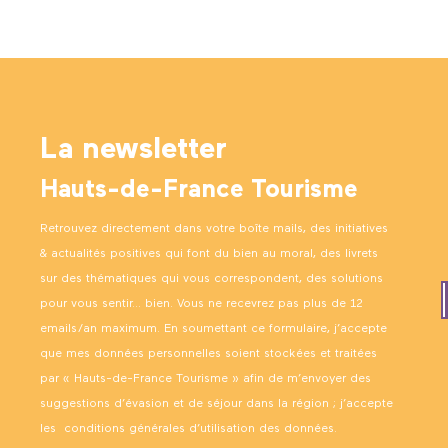
La newsletter
Hauts-de-France Tourisme
Retrouvez directement dans votre boîte mails, des initiatives
& actualités positives qui font du bien au moral, des livrets
sur des thématiques qui vous correspondent, des solutions
pour vous sentir… bien. Vous ne recevrez pas plus de 12
emails/an maximum. En soumettant ce formulaire, j’accepte
que mes données personnelles soient stockées et traitées
par « Hauts-de-France Tourisme » afin de m’envoyer des
suggestions d’évasion et de séjour dans la région ; j’accepte
les
conditions générales d’utilisation des données
.