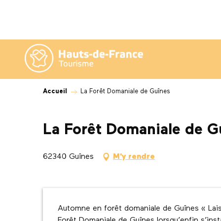
Aller
au
contenu
principal
Accueil
La Forêt Domaniale de Guînes
La Forêt Domaniale de G
62340 Guînes
M'y rendre
Description
Automne en forêt domaniale de Guînes « Lais
Forêt Domaniale de Guînes lorsqu’enfin s’inst