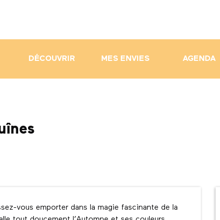
DÉCOUVRIR
MES ENVIES
AGENDA
uînes
sez-vous emporter dans la magie fascinante de la 
alle tout doucement l’Automne et ses couleurs 