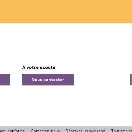
À votre écoute
s
Nous contacter
: non-conforme
Contactez-nous
Réservez un weekend
Tourisme e