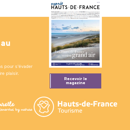
 au
ns pour s'évader
e plaisir.
Recevoir le
magazine