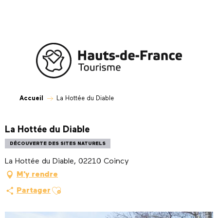
Aller
au
contenu
principal
Accueil
La Hottée du Diable
La Hottée du Diable
DÉCOUVERTE DES SITES NATURELS
La Hottée du Diable, 02210 Coincy
M'y rendre
Ajouter aux favoris
Partager