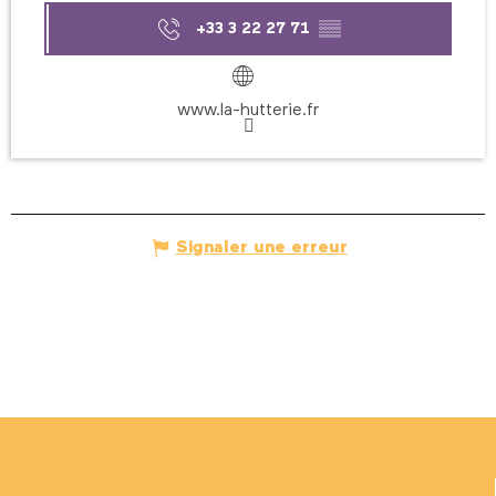
+33 3 22 27 71
▒▒
www.la-hutterie.fr
Signaler une erreur