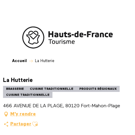
Aller
au
contenu
principal
Accueil
La Hutterie
La Hutterie
BRASSERIE
CUISINE TRADITIONNELLE
PRODUITS RÉGIONAUX
CUISINE TRADITIONNELLE
466 AVENUE DE LA PLAGE, 80120 Fort-Mahon-Plage
M'y rendre
Ajouter aux favoris
Partager