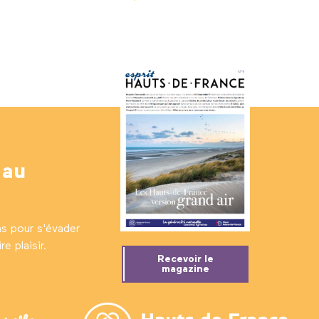
 au
ns pour s'évader
e plaisir.
Recevoir le
magazine