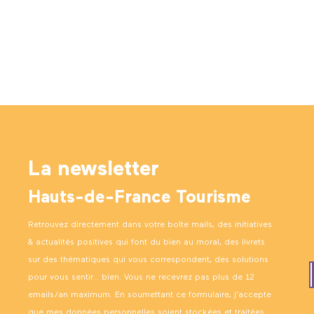
La newsletter
Hauts-de-France Tourisme
Retrouvez directement dans votre boîte mails, des initiatives
& actualités positives qui font du bien au moral, des livrets
sur des thématiques qui vous correspondent, des solutions
pour vous sentir… bien. Vous ne recevrez pas plus de 12
emails/an maximum. En soumettant ce formulaire, j’accepte
que mes données personnelles soient stockées et traitées