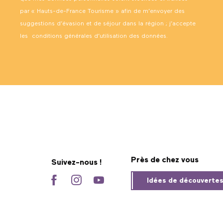
par « Hauts-de-France Tourisme » afin de m’envoyer des
suggestions d’évasion et de séjour dans la région ; j’accepte
les
conditions générales d’utilisation des données
.
Près de chez vous
Suivez-nous !
Idées de découverte