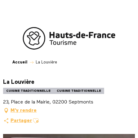
Aller
au
contenu
principal
Accueil
La Louvière
La Louvière
CUISINE TRADITIONNELLE
CUISINE TRADITIONNELLE
23, Place de la Mairie, 02200 Septmonts
M'y rendre
Ajouter aux favoris
Partager